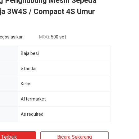
ng Penghubung Mesin Sepeda
ja 3W4S / Compact 4S Umur
negosiasikan
MOQ:
500 set
Baja besi
Standar
Kelas
Aftermarket
As required
 Terbaik
Bicara Sekarang