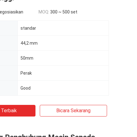
negosiasikan
MOQ:
300 ~ 500 set
standar
44,2 mm
50mm
Perak
Good
 Terbaik
Bicara Sekarang