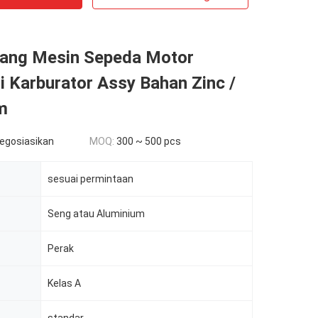
ang Mesin Sepeda Motor
 Karburator Assy Bahan Zinc /
m
negosiasikan
MOQ:
300 ~ 500 pcs
sesuai permintaan
Seng atau Aluminium
Perak
Kelas A