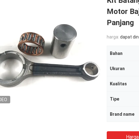
Kit Bata
Motor Ba
Panjang
harga:
dapat di
Bahan
Ukuran
Kualitas
Tipe
DEO
Brand name
Harga