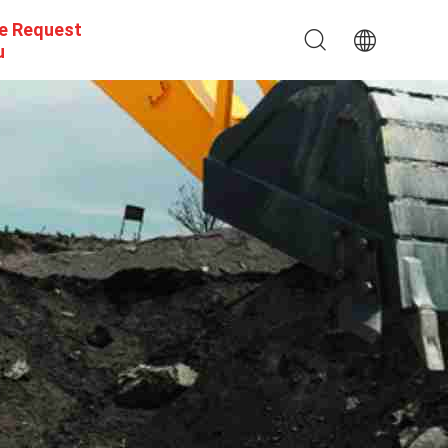
e Request
u