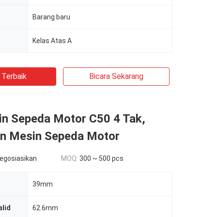
Barang baru
Kelas Atas A
 Terbaik
Bicara Sekarang
in Sepeda Motor C50 4 Tak,
 Mesin Sepeda Motor
negosiasikan
MOQ:
300 ~ 500 pcs
39mm
alid
62.6mm