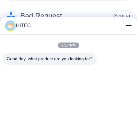
Bad Request
Semua
HITEC
Suku Cadang
Kit Piston Sepeda
Kendaraan
Motor
9:17 PM
Good day, what product are you looking for?
Blok Mesin Sepeda
Suku Cadang Mesin
Motor
Sepeda Motor
Suku Cadang
Suku Cadang
Transmisi Sepeda
Penggerak Sepeda
Motor
Motor
Suku Cadang Sepeda
Aksesoris Dekorasi
Motor
Sepeda Motor