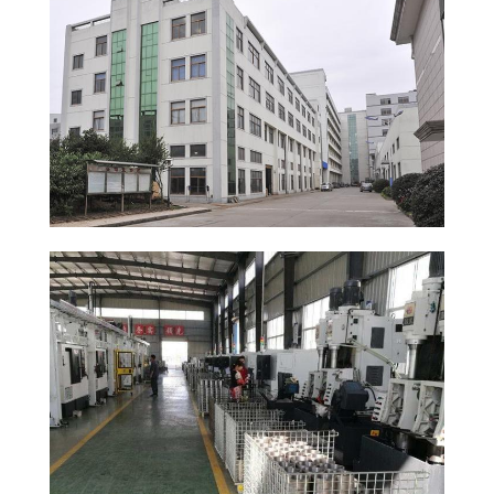
KONTROL
KUALITAS
PERMINTAAN
PENAWARAN
SITEMAP
PRIVACY
POLICY