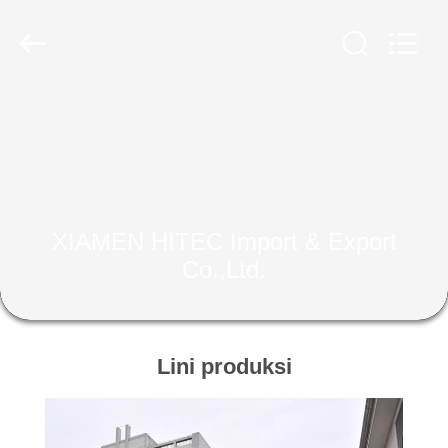
HITEC
Import
&
Export
Co.,Ltd..
All
Rights
Reserved.
RUMAH
PRODUK
VIDEO
XIAMEN HITEC Import & Export
Co.,Ltd.
TENTANG
KAMI
Lini produksi
TUR
PABRIK