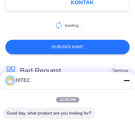
KONTAK
loading...
HUBUNGI KAMI!
Bad Request
Semua
HITEC
Suku Cadang
Kit Piston Sepeda
Kendaraan
Motor
12:55 PM
Good day, what product are you looking for?
Blok Mesin Sepeda
Suku Cadang Mesin
Motor
Sepeda Motor