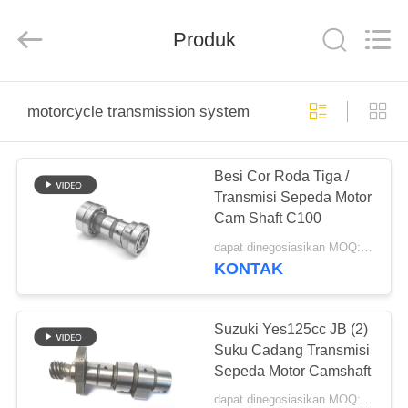
HITEC
Import
&
Produk
Export
Co.,Ltd..
All
Rights
Reserved.
RUMAH
motorcycle transmission system
PRODUK
Besi Cor Roda Tiga /
Transmisi Sepeda Motor
VIDEO
Cam Shaft C100
dapat dinegosiasikan MOQ:300 ~ 500 pcs
TENTANG
KONTAK
KAMI
Suzuki Yes125cc JB (2)
TUR
Suku Cadang Transmisi
Sepeda Motor Camshaft
PABRIK
dapat dinegosiasikan MOQ:300 ~ 500 pcs