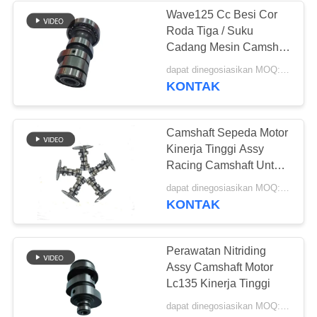
Wave125 Cc Besi Cor
Roda Tiga / Suku
Cadang Mesin Camshaft
Transmisi Sepeda Motor
dapat dinegosiasikan MOQ:300~500pcs
KONTAK
Camshaft Sepeda Motor
Kinerja Tinggi Assy
Racing Camshaft Untuk
Sepeda Motor GY6
dapat dinegosiasikan MOQ:300 ~ 500 pcs
KONTAK
Perawatan Nitriding
Assy Camshaft Motor
Lc135 Kinerja Tinggi
dapat dinegosiasikan MOQ:300 ~ 500 pcs