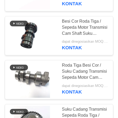
KONTAK
KONTROL
KUALITAS
Besi Cor Roda Tiga /
Sepeda Motor Transmisi
PERMINTAAN
Cam Shaft Suku
Cadang Mesin Wave125
PENAWARAN
dapat dinegosiasikan MOQ:300 ~ 500 pcs
Cc
KONTAK
SITEMAP
Roda Tiga Besi Cor /
Suku Cadang Transmisi
PRIVACY
Sepeda Motor Cam
Shaft TITAN150 JB
POLICY
dapat dinegosiasikan MOQ:300 ~ 500 pcs
KONTAK
Suku Cadang Transmisi
Sepeda Roda Tiga /