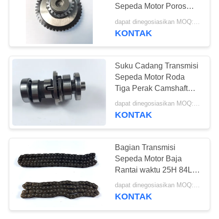
Sepeda Motor Poros
Bubungan CAM SHAFT
dapat dinegosiasikan MOQ:300 ~ 500 pcs
KONTAK
Suku Cadang Transmisi
Sepeda Motor Roda
Tiga Perak Camshaft
TVS KING / TVS160 3W
dapat dinegosiasikan MOQ:300 ~ 500 pcs
KONTAK
Bagian Transmisi
Sepeda Motor Baja
Rantai waktu 25H 84L /
C25H 88L Multi Warna
dapat dinegosiasikan MOQ:300 ~ 500 pcs
KONTAK