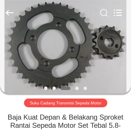
HITEC
Import
&
Export
Co.,Ltd..
All
Rights
Reserved.
RUMAH
PRODUK
VIDEO
TENTANG
KAMI
Suku Cadang Transmisi Sepeda Motor
TUR
Baja Kuat Depan & Belakang Sproket
PABRIK
Rantai Sepeda Motor Set Tebal 5.8-