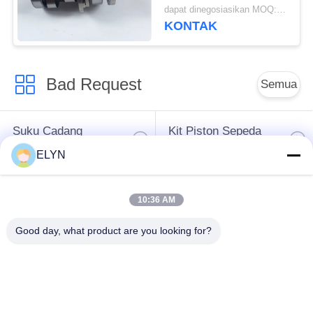
Camshaft TVS KING /
dapat dinegosiasikan MOQ:300 ~ 500 pcs
TVS160 3W
KONTAK
Bad Request
Semua
Suku Cadang
Kit Piston Sepeda
Kendaraan
Motor
ELYN
Blok Mesin Sepeda
Suku Cadang Mesin
10:36 AM
Motor
Sepeda Motor
Good day, what product are you looking for?
Suku Cadang
Suku Cadang
Transmisi Sepeda
Penggerak Sepeda
Motor
Motor