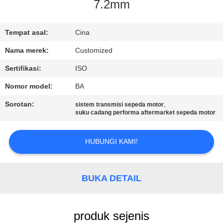
7.2mm
KONTROL
KUALITAS
Tempat asal:
Cina
Nama merek:
Customized
PERMINTAAN
Sertifikasi:
ISO
PENAWARAN
Nomor model:
BA
Sorotan:
,
sistem transmisi sepeda motor
SITEMAP
suku cadang performa aftermarket sepeda motor
HUBUNGI KAMI!
PRIVACY
POLICY
BUKA DETAIL
produk sejenis