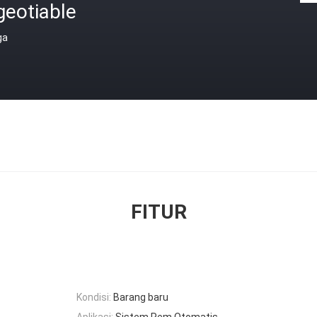
geotiable
ga
FITUR
Kondisi:
Barang baru
Aplikasi:
Sistem Rem Otomatis