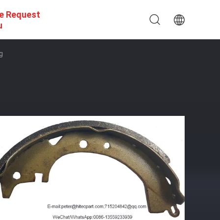
e Request
u
g