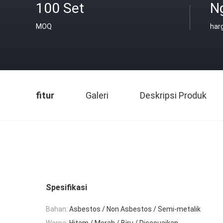
100 Set
N
MOQ
har
fitur
Galeri
Deskripsi Produk
Spesifikasi
Bahan:
Asbestos / Non Asbestos / Semi-metalik
Warna:
Hitam / Merah / Biru / Disesuaikan