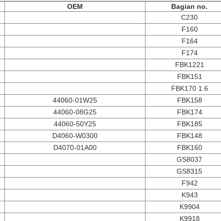
OEM
Bagian no.
C230
F160
F164
F174
FBK1221
FBK151
FBK170 1.6
44060-01W25
FBK158
44060-08G25
FBK174
44060-50Y25
FBK185
D4060-W0300
FBK148
D4070-01A00
FBK160
GS8037
GS8315
F942
K943
K9904
K9918