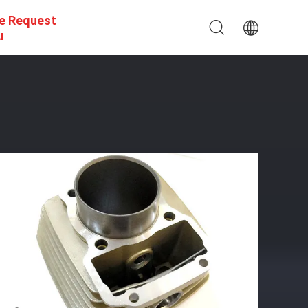
e Request
u