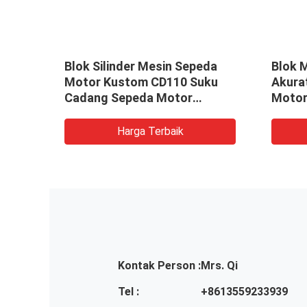
r
Blok Silinder Mesin Sepeda
Blok 
Motor Kustom CD110 Suku
Akura
n
Cadang Sepeda Motor
Motor
Aftermarket
Harga Terbaik
Kontak Person :
Mrs. Qi
Tel :
+8613559233939