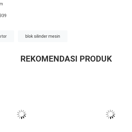
om
939
otor
blok silinder mesin
REKOMENDASI PRODUK