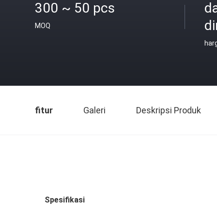
300 ~ 50 pcs
d
di
MOQ
har
fitur
Galeri
Deskripsi Produk
Spesifikasi