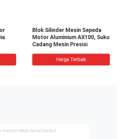
or
Blok Silinder Mesin Sepeda
Suku
ia
Motor Aluminium AX100, Suku
Roda
Cadang Mesin Presisi
Peng
Mesi
Harga Terbaik