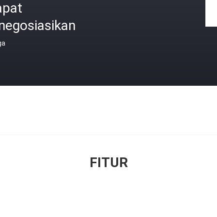
apat
negosiasikan
ga
FITUR