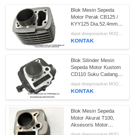
Blok Mesin Sepeda
Motor Perak CB125 /
KYY125 Dia.52.4mm
Ukuran Mesin Yang
dapat dinegosiasikan MOQ:300 ~ 500 pcs
Tepat
KONTAK
Blok Silinder Mesin
Sepeda Motor Kustom
CD110 Suku Cadang
Sepeda Motor
dapat dinegosiasikan MOQ:300 ~ 500 pcs
Aftermarket
KONTAK
Blok Mesin Sepeda
Motor Akurat T100,
Aksesoris Motor
Aftermarket
dapat dinegosiasikan MOQ:300 ~ 500 pcs