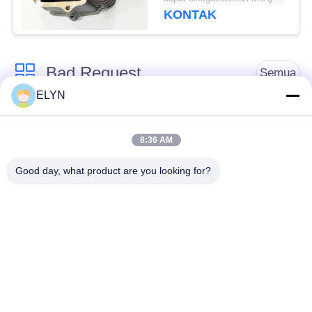
KONTAK
Bad Request
Semua
ELYN
Suku Cadang
Kit Piston Sepeda
Kendaraan
Motor
8:36 AM
Good day, what product are you looking for?
Blok Mesin Sepeda
Suku Cadang Mesin
Motor
Sepeda Motor
Suku Cadang
Suku Cadang
Transmisi Sepeda
Penggerak Sepeda
Motor
Motor
Suku Cadang Sepeda
Aksesoris Dekorasi