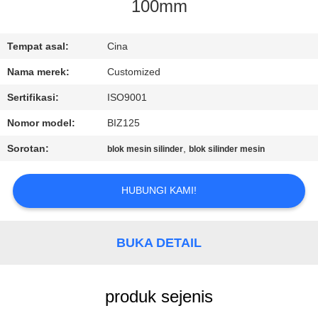
100mm
KONTROL
KUALITAS
Tempat asal:
Cina
Nama merek:
Customized
PERMINTAAN
Sertifikasi:
ISO9001
PENAWARAN
Nomor model:
BIZ125
Sorotan:
,
blok mesin silinder
blok silinder mesin
SITEMAP
HUBUNGI KAMI!
PRIVACY
POLICY
BUKA DETAIL
produk sejenis