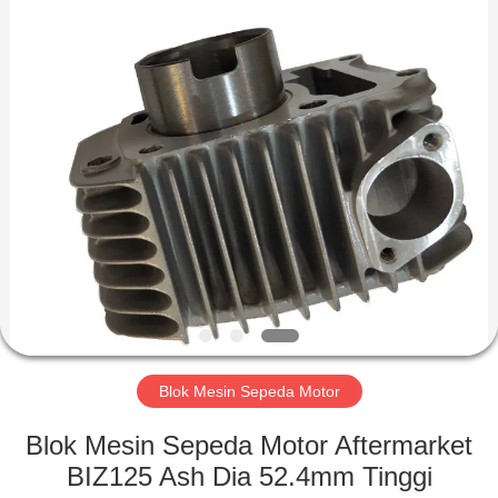
HITEC
Import
&
Export
Co.,Ltd..
All
Rights
Reserved.
RUMAH
PRODUK
VIDEO
TENTANG
KAMI
Blok Mesin Sepeda Motor
TUR
Blok Mesin Sepeda Motor Aftermarket
PABRIK
BIZ125 Ash Dia 52.4mm Tinggi