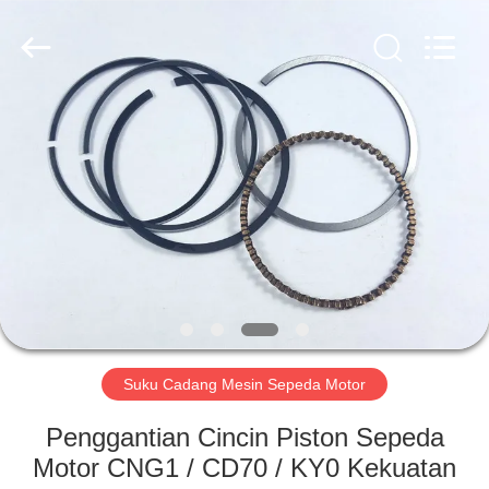
HITEC
Import
&
Export
Co.,Ltd..
All
Rights
Reserved.
RUMAH
PRODUK
VIDEO
TENTANG
KAMI
Suku Cadang Mesin Sepeda Motor
TUR
Penggantian Cincin Piston Sepeda
PABRIK
Motor CNG1 / CD70 / KY0 Kekuatan