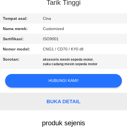
Tarik Tinggi
KONTROL
KUALITAS
Tempat asal:
Cina
Nama merek:
Customized
PERMINTAAN
Sertifikasi:
ISO9001
PENAWARAN
Nomor model:
CNG1 / CD70 / KY0 dll
Sorotan:
,
aksesoris mesin sepeda motor
SITEMAP
suku cadang mesin sepeda motor
HUBUNGI KAMI!
PRIVACY
POLICY
BUKA DETAIL
produk sejenis