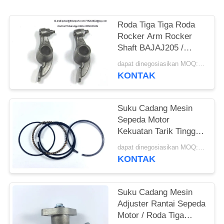
Roda Tiga Tiga Roda
Rocker Arm Rocker
Shaft BAJAJ205 /
BAJAJ 3W Warna
dapat dinegosiasikan MOQ:500 set
Hitam
KONTAK
Suku Cadang Mesin
Sepeda Motor
Kekuatan Tarik Tinggi
Cincin Piston CG125
dapat dinegosiasikan MOQ:300 PCS
Dia.56.5mm
KONTAK
Suku Cadang Mesin
Adjuster Rantai Sepeda
Motor / Roda Tiga