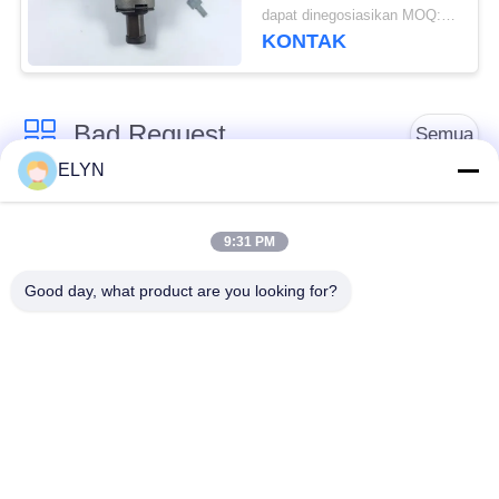
Presisi BM150
dapat dinegosiasikan MOQ:300 PCS
KONTAK
Bad Request
Semua
ELYN
Suku Cadang
Kit Piston Sepeda
Kendaraan
Motor
9:31 PM
Good day, what product are you looking for?
Blok Mesin Sepeda
Suku Cadang Mesin
Motor
Sepeda Motor
Suku Cadang
Suku Cadang
Transmisi Sepeda
Penggerak Sepeda
Motor
Motor