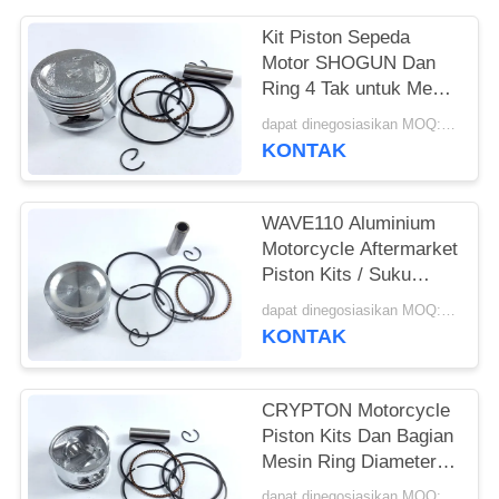
Kit Piston Sepeda
Motor SHOGUN Dan
Ring 4 Tak untuk Mesin
Umur Panjang
dapat dinegosiasikan MOQ:300 PCS
KONTAK
WAVE110 Aluminium
Motorcycle Aftermarket
Piston Kits / Suku
Cadang Mesin Sepeda
dapat dinegosiasikan MOQ:300 ~ 500 set
Motor
KONTAK
CRYPTON Motorcycle
Piston Kits Dan Bagian
Mesin Ring Diameter
49mm
dapat dinegosiasikan MOQ:300 ~ 500 set