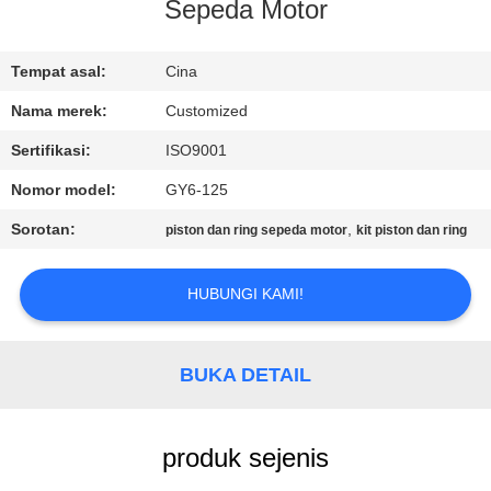
Sepeda Motor
KONTROL
KUALITAS
Tempat asal:
Cina
Nama merek:
Customized
PERMINTAAN
Sertifikasi:
ISO9001
PENAWARAN
Nomor model:
GY6-125
Sorotan:
,
piston dan ring sepeda motor
kit piston dan ring
SITEMAP
HUBUNGI KAMI!
PRIVACY
POLICY
BUKA DETAIL
produk sejenis