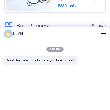
KONTAK
Bad Request
Semua
ELYN
Suku Cadang
Kit Piston Sepeda
Kendaraan
Motor
6:00 PM
Good day, what product are you looking for?
Blok Mesin Sepeda
Suku Cadang Mesin
Motor
Sepeda Motor
Suku Cadang
Suku Cadang
Transmisi Sepeda
Penggerak Sepeda
Motor
Motor
Suku Cadang Sepeda
Aksesoris Dekorasi