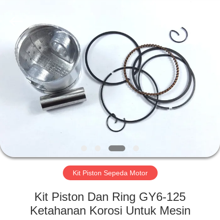
HITEC
Import
&
Export
Co.,Ltd..
All
Rights
Reserved.
RUMAH
PRODUK
VIDEO
TENTANG
KAMI
Kit Piston Sepeda Motor
TUR
Kit Piston Dan Ring GY6-125
PABRIK
Ketahanan Korosi Untuk Mesin