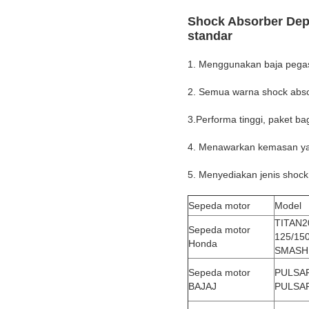
Shock Absorber Dep
standar
1.
Menggunakan baja pegas 
2. Semua warna shock absorb
3.
Performa tinggi, paket ba
4. Menawarkan kemasan ya
5. Menyediakan jenis shoc
Sepeda motor
Model
TITAN2
Sepeda motor
125/15
Honda
SMASH1
Sepeda motor
PULSAR
BAJAJ
PULSAR