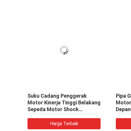
cle
Suku Cadang Penggerak
Pipa 
Garpu
Motor Kinerja Tinggi Belakang
Motor 
Sepeda Motor Shock
Depan
Absorber STX-125
Karat
Harga Terbaik