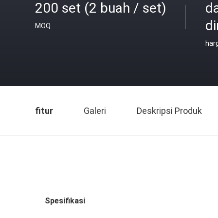
200 set (2 buah / set)
d
di
MOQ
har
fitur
Galeri
Deskripsi Produk
Spesifikasi