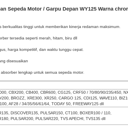
an Sepeda Motor / Garpu Depan WY125 Warna chro
berkualitas tinggi untuk memberikan kinerja redaman maksimum.
er tersedia seperti merah, hitam, biru dll
gus, harga kompetitif, dan waktu tunggu cepat.
ng disesuaikan
k absorber lengkap untuk semua sepeda motor.
000, CBX200, CB400, CBR600, CG125, CRF50 / 70/80/90/235/450, N
0/200, BROZZ, XRE300, XR250,
CARGO 125, CDI125, WAVE110, BIZ1
00, AF28 / 34/35/56/61/64, TODAY 50, FREEWAY125 dll
135, DISCOVER135, PULSAR150,
CT100, BOXER100 / 110,
180, PULSAR200, PULSAR220, TVS APECHI, ​​TVS135 dll