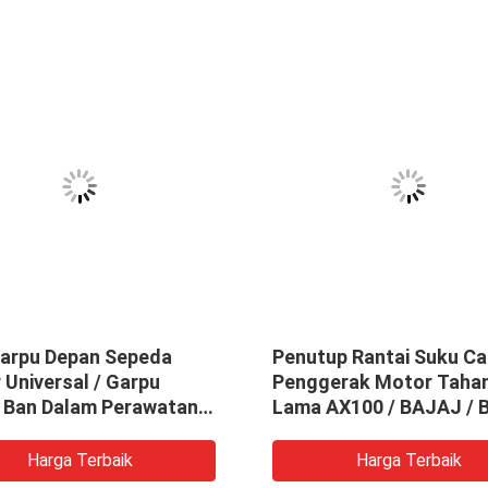
Garpu Depan Sepeda
Penutup Rantai Suku C
Universal / Garpu
Penggerak Motor Taha
 Ban Dalam Perawatan
Lama AX100 / BAJAJ /
/ CB125 / TVS STAR
Harga Terbaik
Harga Terbaik