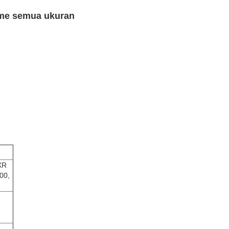
me semua ukuran
XR
00,