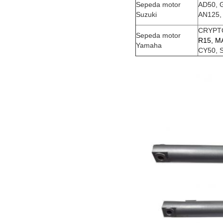
Sepeda motor
AD50, 
Suzuki
AN125,
CRYPTO
Sepeda motor
R15, M
Yamaha
CY50, 