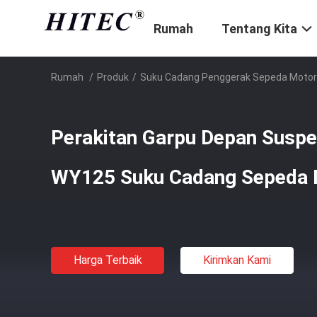
Rumah
Tentang Kita
Rumah
/
Produk
/
Suku Cadang Penggerak Sepeda Motor
Perakitan Garpu Depan Susp
WY125 Suku Cadang Sepeda 
Harga Terbaik
Kirimkan Kami