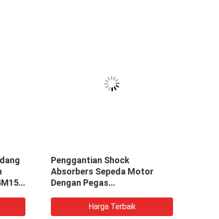
adang
Penggantian Shock
Tricy
n
Absorbers Sepeda Motor
BAJA
 BM150
Dengan Pegas
Cada
270/290/320/340 Warna
Moto
Merah
Harga Terbaik