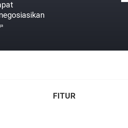
apat
negosiasikan
ga
FITUR