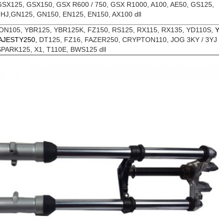
GSX125, GSX150, GSX R600 / 750, GSX R1000, A100, AE50, GS125,
 HJ,
GN125, GN150, EN125, EN150, AX100 dll
N105, YBR125, YBR125K, FZ150, RS125, RX115, RX135, YD110S,
AJESTY250,
DT125, FZ16, FAZER250, CRYPTON110, JOG 3KY / 3YJ 
SPARK125, X1, T110E, BWS125 dll