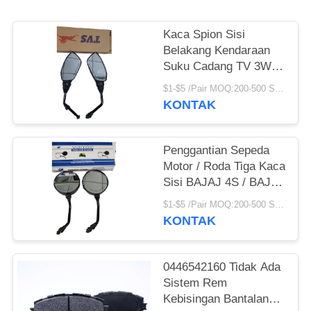
Kaca Spion Sisi
Belakang Kendaraan
Suku Cadang TV 3W /
TV RAJA Dengan
$1-$5 /Pair MOQ:200-500 SETS
Umur Panjang
KONTAK
Penggantian Sepeda
Motor / Roda Tiga Kaca
Sisi BAJAJ 4S / BAJAJ
3W / BAJAJ205 Hitam
$1-$5 /Pair MOQ:200-500 SETS
KONTAK
0446542160 Tidak Ada
Sistem Rem
Kebisingan Bantalan