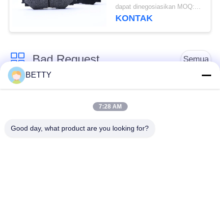
Rem Cakram Keramik
dapat dinegosiasikan MOQ:300 set
Merah Atau
KONTAK
Disesuaikan H1699
Bad Request
Semua
BETTY
Suku Cadang
Kit Piston Sepeda
Kendaraan
Motor
7:28 AM
Good day, what product are you looking for?
Blok Mesin Sepeda
Suku Cadang Mesin
Motor
Sepeda Motor
Suku Cadang
Suku Cadang
Transmisi Sepeda
Penggerak Sepeda
Motor
Motor