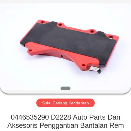
HITEC
Import
&
Export
Co.,Ltd..
All
Rights
Reserved.
RUMAH
PRODUK
VIDEO
TENTANG
KAMI
Suku Cadang Kendaraan
TUR
0446535290 D2228 Auto Parts Dan
PABRIK
Aksesoris Penggantian Bantalan Rem