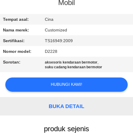
Mobil
KONTROL
KUALITAS
Tempat asal:
Cina
Nama merek:
Customized
PERMINTAAN
Sertifikasi:
TS16949:2009
PENAWARAN
Nomor model:
D2228
Sorotan:
,
aksesoris kendaraan bermotor
SITEMAP
suku cadang kendaraan bermotor
HUBUNGI KAMI!
PRIVACY
POLICY
BUKA DETAIL
produk sejenis