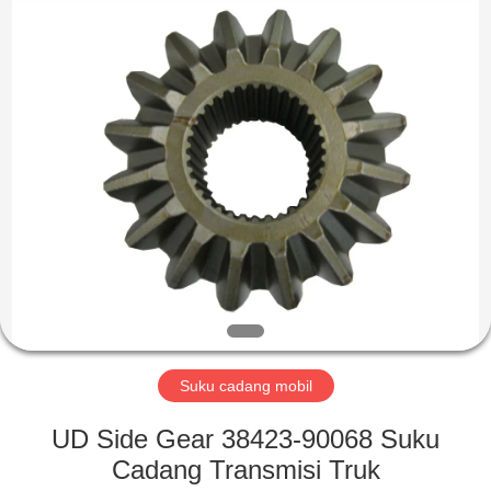
HITEC
Import
&
Export
Co.,Ltd..
All
Rights
Reserved.
RUMAH
PRODUK
VIDEO
TENTANG
KAMI
Suku cadang mobil
TUR
UD Side Gear 38423-90068 Suku
PABRIK
Cadang Transmisi Truk