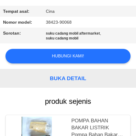
KONTROL
Tempat asal:
Cina
KUALITAS
Nomor model:
38423-90068
Sorotan:
,
suku cadang mobil aftermarket
PERMINTAAN
suku cadang mobil
PENAWARAN
HUBUNGI KAMI!
SITEMAP
BUKA DETAIL
PRIVACY
POLICY
produk sejenis
POMPA BAHAN
BAKAR LISTRIK
Pompa Bahan Bakar