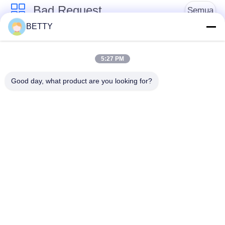
Bad Request
Semua
BETTY
Suku Cadang
Kit Piston Sepeda
Kendaraan
Motor
5:27 PM
Good day, what product are you looking for?
Blok Mesin Sepeda
Suku Cadang Mesin
Motor
Sepeda Motor
Suku Cadang
Suku Cadang
Transmisi Sepeda
Penggerak Sepeda
Motor
Motor
Suku Cadang Sepeda
Aksesoris Dekorasi
Motor
Sepeda Motor