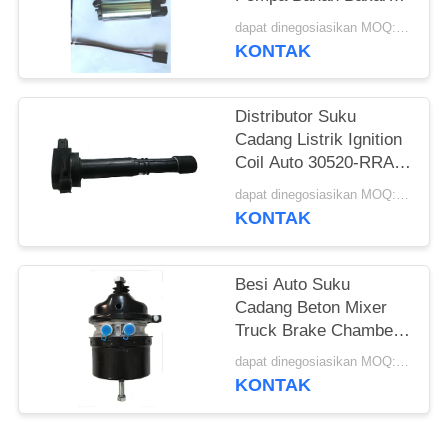
Bahan Bakar Pompa
dapat dinegosiasikan MOQ:200 pcs
Transfer Bahan Bakar
KONTAK
Diesel Pump31111-
22000 Cocok Untuk
Hyundai
Distributor Suku
Cadang Listrik Ignition
Coil Auto 30520-RRA-
007
dapat dinegosiasikan MOQ:50 PCS
KONTAK
Besi Auto Suku
Cadang Beton Mixer
Truck Brake Chamber
Untuk T2424
dapat dinegosiasikan MOQ:100 pcs
KONTAK