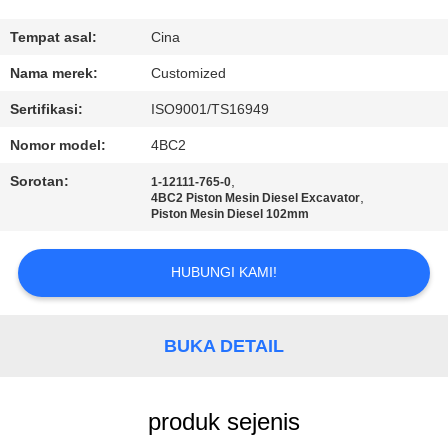
KONTROL
Tempat asal:
Cina
KUALITAS
Nama merek:
Customized
Sertifikasi:
ISO9001/TS16949
PERMINTAAN
Nomor model:
4BC2
PENAWARAN
Sorotan:
,
1-12111-765-0
,
4BC2 Piston Mesin Diesel Excavator
Piston Mesin Diesel 102mm
SITEMAP
HUBUNGI KAMI!
PRIVACY
POLICY
BUKA DETAIL
produk sejenis