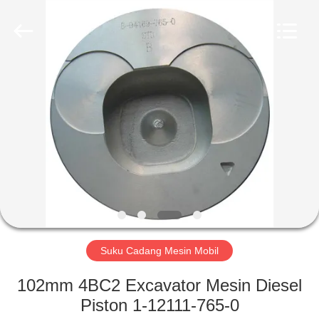
HITEC
Import
&
Export
Co.,Ltd..
All
Rights
Reserved.
RUMAH
PRODUK
VIDEO
TENTANG
KAMI
Suku Cadang Mesin Mobil
TUR
102mm 4BC2 Excavator Mesin Diesel
PABRIK
Piston 1-12111-765-0