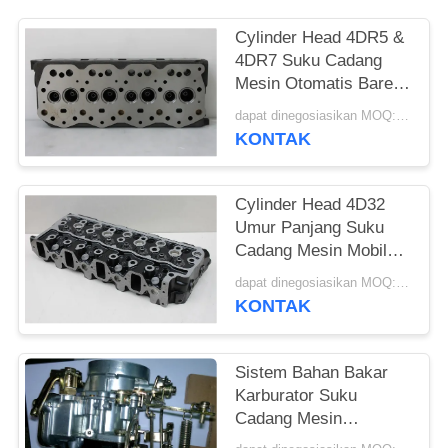
Cylinder Head 4DR5 &
4DR7 Suku Cadang
Mesin Otomatis Bare
Head Hanya Bahan
dapat dinegosiasikan MOQ:5 pcs
Aluminium
KONTAK
Cylinder Head 4D32
Umur Panjang Suku
Cadang Mesin Mobil
OEM Untuk Kendaraan
dapat dinegosiasikan MOQ:5 pcs
MITSUBISHI
KONTAK
Sistem Bahan Bakar
Karburator Suku
Cadang Mesin
Otomatis Nissan J15