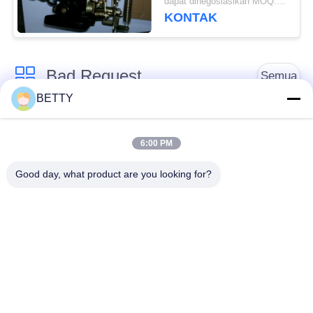
dapat dinegosiasikan MOQ:50 PCS
Garansi 12 Bulan
KONTAK
Bad Request
Semua
BETTY
Suku Cadang
Kit Piston Sepeda
Kendaraan
Motor
6:00 PM
Good day, what product are you looking for?
Blok Mesin Sepeda
Suku Cadang Mesin
Motor
Sepeda Motor
Suku Cadang
Suku Cadang
Transmisi Sepeda
Penggerak Sepeda
Motor
Motor
Suku Cadang Sepeda
Aksesoris Dekorasi