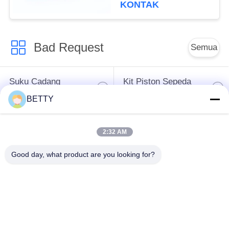
Merah Atau
KONTAK
Disesuaikan H1699
Bad Request
Semua
Suku Cadang
Kit Piston Sepeda
Kendaraan
Motor
BETTY
Blok Mesin Sepeda
Suku Cadang Mesin
2:32 AM
Motor
Sepeda Motor
Good day, what product are you looking for?
Suku Cadang
Suku Cadang
Transmisi Sepeda
Penggerak Sepeda
Motor
Motor
Suku Cadang Sepeda
Aksesoris Dekorasi