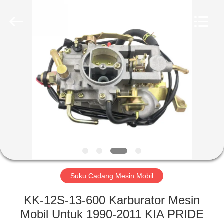
HITEC
Import
&
Export
Co.,Ltd..
All
Rights
Reserved.
RUMAH
PRODUK
VIDEO
TENTANG
KAMI
Suku Cadang Mesin Mobil
TUR
KK-12S-13-600 Karburator Mesin
PABRIK
Mobil Untuk 1990-2011 KIA PRIDE