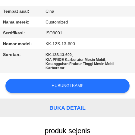
KONTROL
Tempat asal:
Cina
KUALITAS
Nama merek:
Customized
Sertifikasi:
ISO9001
PERMINTAAN
Nomor model:
KK-12S-13-600
PENAWARAN
Sorotan:
,
KK-12S-13-600
,
KIA PRIDE Karburator Mesin Mobil
Ketangguhan Fraktur Tinggi Mesin Mobil
SITEMAP
Karburator
HUBUNGI KAMI!
PRIVACY
POLICY
BUKA DETAIL
produk sejenis