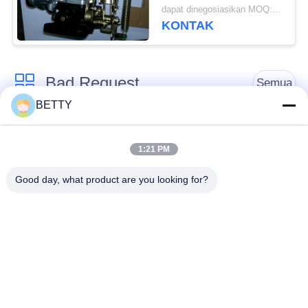
Otomatis Nissan J15
dapat dinegosiasikan MOQ:50 PCS
Garansi 12 Bulan
KONTAK
Bad Request
Semua
BETTY
Suku Cadang
Kit Piston Sepeda
Kendaraan
Motor
1:21 PM
Good day, what product are you looking for?
Blok Mesin Sepeda
Suku Cadang Mesin
Motor
Sepeda Motor
Suku Cadang
Suku Cadang
Transmisi Sepeda
Penggerak Sepeda
Motor
Motor