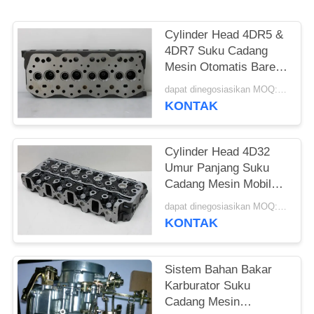
Cylinder Head 4DR5 &
4DR7 Suku Cadang
Mesin Otomatis Bare
Head Hanya Bahan
dapat dinegosiasikan MOQ:5 pcs
Aluminium
KONTAK
Cylinder Head 4D32
Umur Panjang Suku
Cadang Mesin Mobil
OEM Untuk Kendaraan
dapat dinegosiasikan MOQ:5 pcs
MITSUBISHI
KONTAK
Sistem Bahan Bakar
Karburator Suku
Cadang Mesin