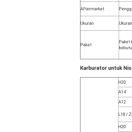
Aftermarket
Pengg
Ukuran
Ukura
Paket 
Paket
kebutu
Karburator untuk Nis
H20
A14
A12
L18 / 
H20