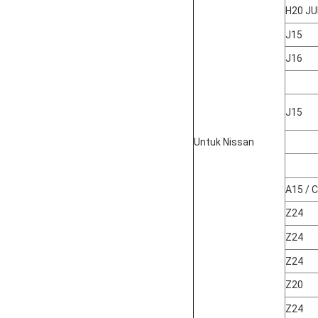
H20 JU
J15
J16
J15
Untuk Nissan
A15 / 
Z24
Z24
Z24
Z20
Z24