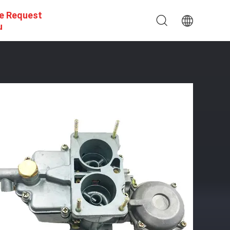
e Request
u