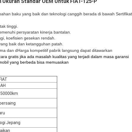
m Ukuran Standar OEM Untuk
FIAT-125-P
 bahan baku yang baik dan teknologi canggih berada di bawah
Sertifik
ak tinggi.
emenuhi persyaratan kinerja bantalan.
gi, koefisien gesekan rendah.
ang baik dan ketangguhan patah.
ima dan d
Harga kompetitif pabrik langsung dapat ditawarkan
ara gratis jika ada masalah kualitas yang terjadi dalam masa garansi
 mobil yang berbeda bisa memuaskan
FIAT
UAH
-50000km
bersaing
aru
ogi Jepang
aikan