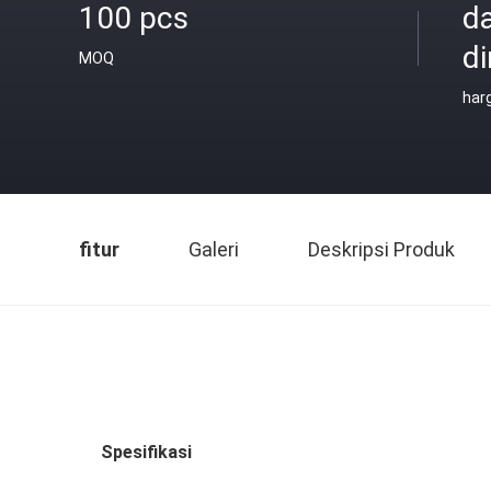
100 pcs
d
di
MOQ
har
fitur
Galeri
Deskripsi Produk
Spesifikasi