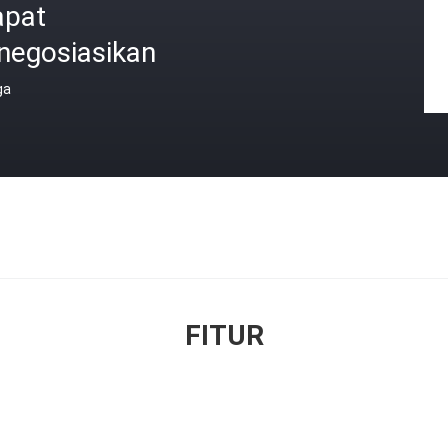
apat
negosiasikan
ga
FITUR