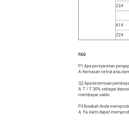
Z24
A14
Z24
FAQ
P1.Apa persyaratan penge
A: Kemasan netral atau k
Q2.Apa ketentuan pembay
A: T / T 30% sebagai depo
membayar saldo.
P3.Bisakah Anda memprodu
A: Ya, kami dapat memprod