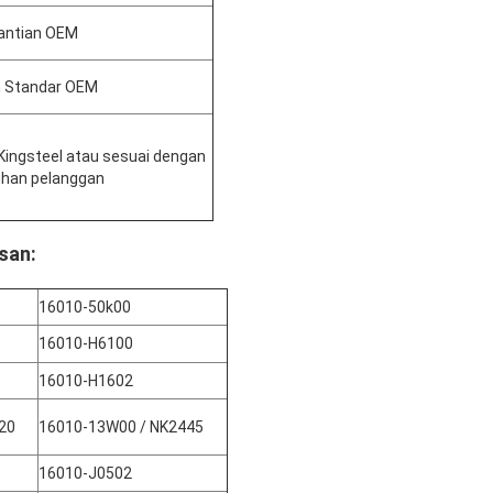
antian OEM
n Standar OEM
Kingsteel atau sesuai dengan
han pelanggan
san:
16010-50k00
16010-H6100
16010-H1602
Z20
16010-13W00 / NK2445
16010-J0502