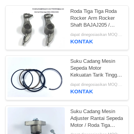
Roda Tiga Tiga Roda
Rocker Arm Rocker
Shaft BAJAJ205 /
BAJAJ 3W Warna
dapat dinegosiasikan MOQ:500 set
Hitam
KONTAK
Suku Cadang Mesin
Sepeda Motor
Kekuatan Tarik Tinggi
Cincin Piston CG125
dapat dinegosiasikan MOQ:300 PCS
Dia.56.5mm
KONTAK
Suku Cadang Mesin
Adjuster Rantai Sepeda
Motor / Roda Tiga
Presisi BM150