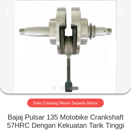
HITEC
Import
&
Export
Co.,Ltd..
All
Rights
Reserved.
RUMAH
PRODUK
VIDEO
TENTANG
KAMI
Suku Cadang Mesin Sepeda Motor
TUR
Bajaj Pulsar 135 Motobike Crankshaft
PABRIK
57HRC Dengan Kekuatan Tarik Tinggi