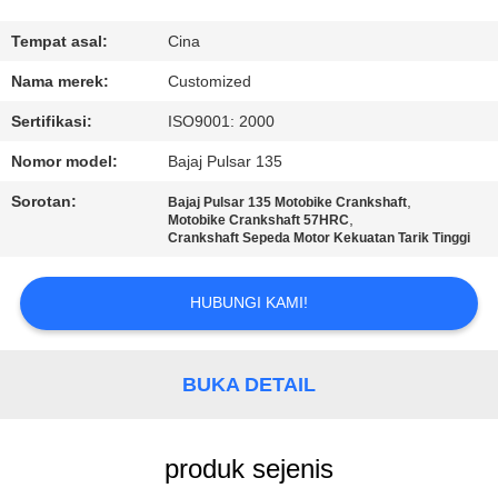
KONTROL
Tempat asal:
Cina
KUALITAS
Nama merek:
Customized
Sertifikasi:
ISO9001: 2000
PERMINTAAN
Nomor model:
Bajaj Pulsar 135
PENAWARAN
Sorotan:
,
Bajaj Pulsar 135 Motobike Crankshaft
,
Motobike Crankshaft 57HRC
Crankshaft Sepeda Motor Kekuatan Tarik Tinggi
SITEMAP
HUBUNGI KAMI!
PRIVACY
POLICY
BUKA DETAIL
produk sejenis