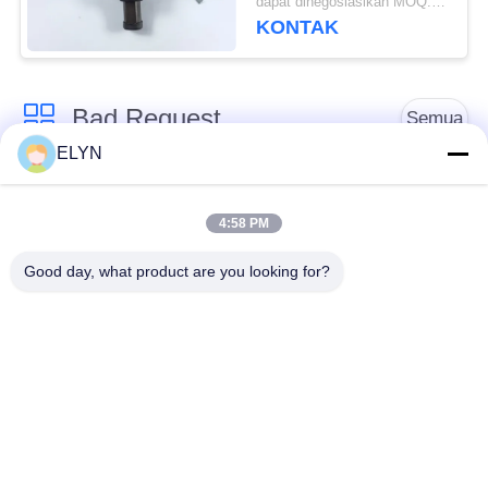
dapat dinegosiasikan MOQ:300 PCS
KONTAK
Bad Request
Semua
ELYN
Suku Cadang
Kit Piston Sepeda
Kendaraan
Motor
4:58 PM
Good day, what product are you looking for?
Blok Mesin Sepeda
Suku Cadang Mesin
Motor
Sepeda Motor
Suku Cadang
Suku Cadang
Transmisi Sepeda
Penggerak Sepeda
Motor
Motor
Suku Cadang Sepeda
Aksesoris Dekorasi