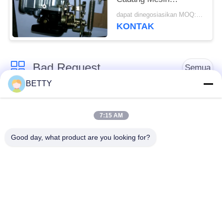
Otomatis Nissan J15
dapat dinegosiasikan MOQ:50 PCS
Garansi 12 Bulan
KONTAK
Bad Request
Semua
BETTY
Suku Cadang
Kit Piston Sepeda
Kendaraan
Motor
7:15 AM
Good day, what product are you looking for?
Blok Mesin Sepeda
Suku Cadang Mesin
Motor
Sepeda Motor
Suku Cadang
Suku Cadang
Transmisi Sepeda
Penggerak Sepeda
Motor
Motor