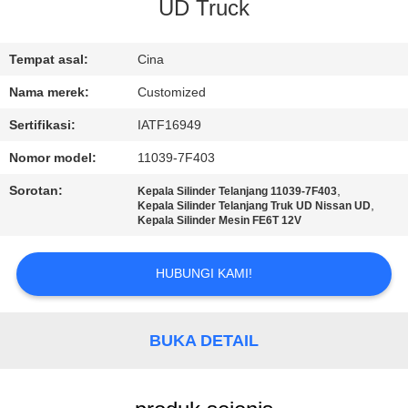
UD Truck
KONTROL
KUALITAS
Tempat asal:
Cina
Nama merek:
Customized
PERMINTAAN
Sertifikasi:
IATF16949
PENAWARAN
Nomor model:
11039-7F403
Sorotan:
,
Kepala Silinder Telanjang 11039-7F403
SITEMAP
,
Kepala Silinder Telanjang Truk UD Nissan UD
Kepala Silinder Mesin FE6T 12V
PRIVACY
HUBUNGI KAMI!
POLICY
BUKA DETAIL