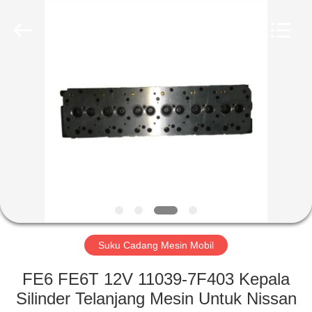
HITEC
Import
&
Export
Co.,Ltd..
All
Rights
Reserved.
RUMAH
PRODUK
VIDEO
TENTANG
KAMI
Suku Cadang Mesin Mobil
TUR
FE6 FE6T 12V 11039-7F403 Kepala
PABRIK
Silinder Telanjang Mesin Untuk Nissan