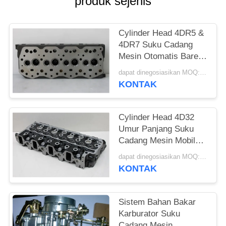
produk sejenis
Cylinder Head 4DR5 &
4DR7 Suku Cadang
Mesin Otomatis Bare
Head Hanya Bahan
dapat dinegosiasikan MOQ:5 pcs
Aluminium
KONTAK
Cylinder Head 4D32
Umur Panjang Suku
Cadang Mesin Mobil
OEM Untuk Kendaraan
dapat dinegosiasikan MOQ:5 pcs
MITSUBISHI
KONTAK
Sistem Bahan Bakar
Karburator Suku
Cadang Mesin